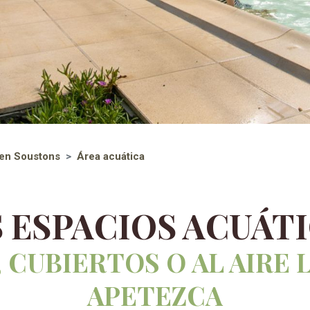
en Soustons
Área acuática
 ESPACIOS ACUÁT
 CUBIERTOS O AL AIRE L
APETEZCA