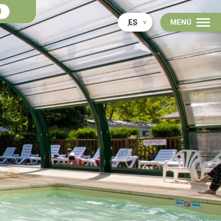
N
ES
MENÚ