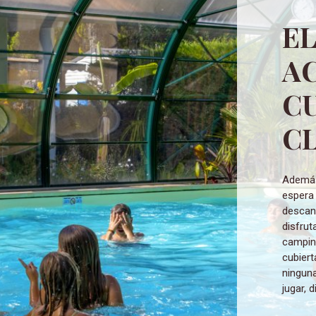
E
A
CU
C
Además de la piscina cubierta, bañera de hidromasaje le
espera 
descans
disfrut
camping
cubier
ninguna
jugar, d