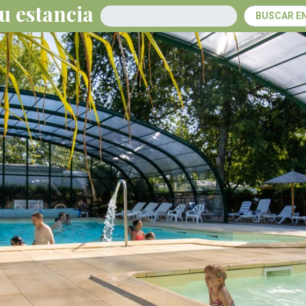
u estancia
Llegada
BUSCAR E