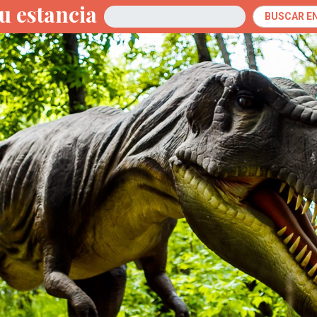
u estancia
Llegada
BUSCAR E