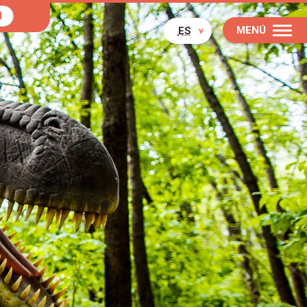
N
MENÚ
ES