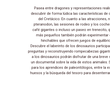
Pasea entre dragones y representaciones realistas de dinosaurios para
descubrir de forma lúdica las características de
del Cretácico. En cuanto a las atracciones, n
pteranodon, las sesiones de rodeo y los coch
café gigantes o incluso un paseo en trenecito, q
más pequeños también podrán experimentar 
hinchables que ofrecen juegos de equilibri
Descubre el laberinto de los dinosaurios partici
preguntas y reconstruyendo rompecabezas gigant
a los dinosaurios podrán disfrutar de una breve
un documental sobre la vida de estos animales. 
para los aprendices de paleontólogos, entre la e
huesos y la búsqueda del tesoro para desenterrar