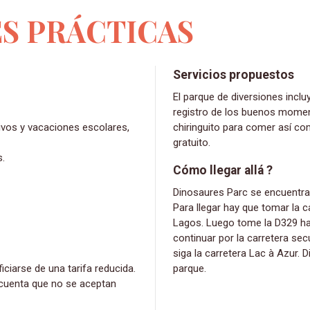
S PRÁCTICAS
Servicios propuestos
El parque de diversiones incluye una tienda de souvenirs, ideal para llevar un
registro de los buenos momen
tivos y vacaciones escolares,
chiringuito para comer así c
gratuito.
s.
Cómo llegar allá ?
Dinosaures Parc se encuentra a unos 60 km de nuestro camping Landes Bleues.
Para llegar hay que tomar la c
Lagos. Luego tome la D329 hac
continuar por la carretera sec
siga la carretera Lac à Azur. D
iarse de una tarifa reducida.
parque.
n cuenta que no se aceptan