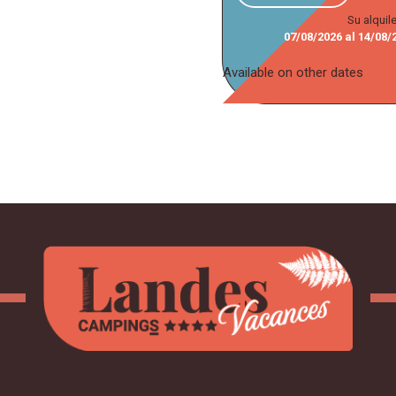
Su alquil
07/08/2026
al
14/08/
Available on other dates