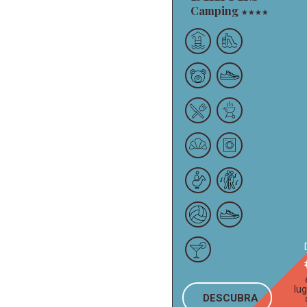
Camping
★
★
★
★
lu
DESCUBRA