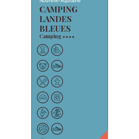
Nouvelle-Aquitaine
CAMPING
LANDES
BLEUES
Camping
★
★
★
★