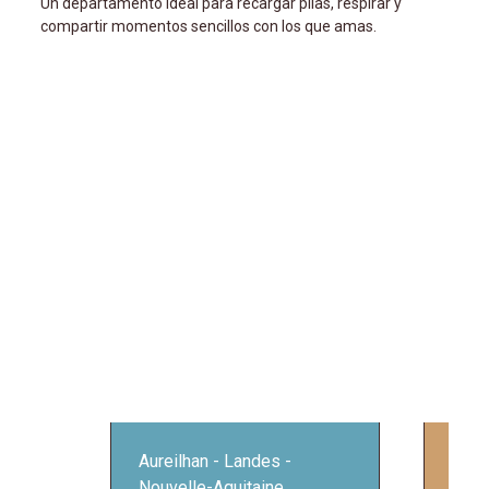
Un departamento ideal para recargar pilas, respirar y
compartir momentos sencillos con los que amas.
Aureilhan
Landes
St M
Nouvelle-Aquitaine
Nou