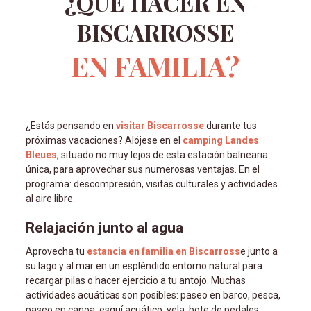
¿QUÉ HACER EN
BISCARROSSE
EN FAMILIA?
¿Estás pensando en
visitar Biscarrosse
durante tus
próximas vacaciones? Alójese en el
camping Landes
Bleues
, situado no muy lejos de esta estación balnearia
única, para aprovechar sus numerosas ventajas. En el
programa: descompresión, visitas culturales y actividades
al aire libre.
Relajación junto al agua
Aprovecha tu
estancia en familia en Biscarross
e junto a
su lago y al mar en un espléndido entorno natural para
recargar pilas o hacer ejercicio a tu antojo. Muchas
actividades acuáticas son posibles: paseo en barco, pesca,
paseo en canoa, esquí acuático, vela, bote de pedales,