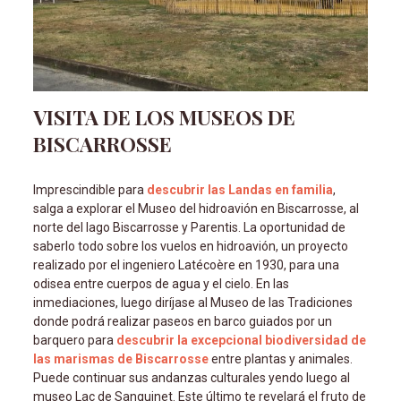
VISITA DE LOS MUSEOS DE
BISCARROSSE
Imprescindible para
descubrir las Landas en familia
,
salga a explorar el Museo del hidroavión en Biscarrosse, al
norte del lago Biscarrosse y Parentis. La oportunidad de
saberlo todo sobre los vuelos en hidroavión, un proyecto
realizado por el ingeniero Latécoère en 1930, para una
odisea entre cuerpos de agua y el cielo. En las
inmediaciones, luego diríjase al Museo de las Tradiciones
donde podrá realizar paseos en barco guiados por un
barquero para
descubrir la excepcional biodiversidad de
las marismas de Biscarrosse
entre plantas y animales.
Puede continuar sus andanzas culturales yendo luego al
museo Lac de Sanguinet. Este último te revelará el fruto de