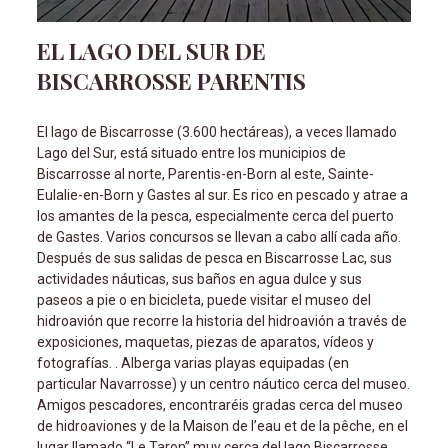
EL LAGO DEL SUR DE
BISCARROSSE PARENTIS
El lago de Biscarrosse (3.600 hectáreas), a veces llamado
Lago del Sur, está situado entre los municipios de
Biscarrosse al norte, Parentis-en-Born al este, Sainte-
Eulalie-en-Born y Gastes al sur. Es rico en pescado y atrae a
los amantes de la pesca, especialmente cerca del puerto
de Gastes. Varios concursos se llevan a cabo allí cada año.
Después de sus salidas de pesca en Biscarrosse Lac, sus
actividades náuticas, sus baños en agua dulce y sus
paseos a pie o en bicicleta, puede visitar el museo del
hidroavión que recorre la historia del hidroavión a través de
exposiciones, maquetas, piezas de aparatos, vídeos y
fotografías. . Alberga varias playas equipadas (en
particular Navarrosse) y un centro náutico cerca del museo.
Amigos pescadores, encontraréis gradas cerca del museo
de hidroaviones y de la Maison de l’eau et de la pêche, en el
lugar llamado “Le Taron” muy cerca del lago Biscarrosse.