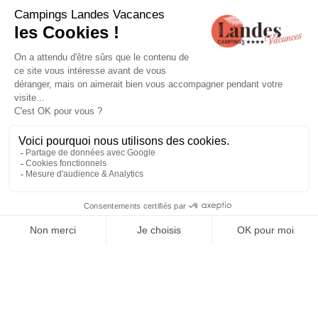
QUELS SERVICES FACILITENT
VOTRE QUOTIDIEN CHEZ NOUS ?
La vie quotidienne s'organise autour de
sanitaires
propres
, entretenus plusieurs fois par jour. Nous mettons à
disposition une
laverie
équipée de lave-linge et de sèche-