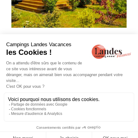
VOTRE MOBIL-HOME CONFORT+
Pour votre location dans les Landes, vous pourrez aussi
opter pour une
location de mobil-home premium dans les
Landes
. Celui-ci dispose généralement des mêmes
équipements que le
mobil-home classique
, mais avec
quelques aménagements supplémentaires. Vous pourrez
ainsi bénéficier de la climatisation et même d'un lave-
vaisselle. La location de ce type de mobil-home dans les
Landes est l'occasion rêvée de profiter d'un séjour tout
confort dans les Landes.
PLUS D’INFOS