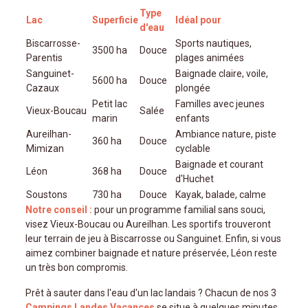
Type
Lac
Superficie
Idéal pour
d'eau
Biscarrosse-
Sports nautiques,
3500 ha
Douce
Parentis
plages animées
Sanguinet-
Baignade claire, voile,
5600 ha
Douce
Cazaux
plongée
Petit lac
Familles avec jeunes
Vieux-Boucau
Salée
marin
enfants
Aureilhan-
Ambiance nature, piste
360 ha
Douce
Mimizan
cyclable
Baignade et courant
Léon
368 ha
Douce
d'Huchet
Soustons
730 ha
Douce
Kayak, balade, calme
Notre conseil :
pour un programme familial sans souci,
visez Vieux-Boucau ou Aureilhan. Les sportifs trouveront
leur terrain de jeu à Biscarrosse ou Sanguinet. Enfin, si vous
aimez combiner baignade et nature préservée, Léon reste
un très bon compromis.
Prêt à sauter dans l'eau d'un lac landais ? Chacun de nos 3
Campings Landes Vacances
se situe à quelques minutes