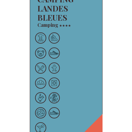
LANDES
BLEUES
Camping
★
★
★
★