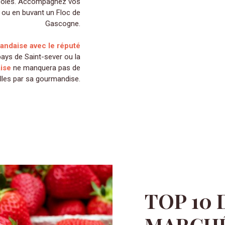
ticoles. Accompagnez vos
 ou en buvant un Floc de
Gascogne.
landaise avec le réputé
u pays de Saint-sever ou la
ise
ne manquera pas de
lles par sa gourmandise.
TOP 10 
MARCHÉ