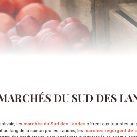
 MARCHÉS DU SUD DES LA
estivale, les
marchés du Sud des Landes
offrent aux touristes un 
 au long de la saison par les Landais, les
marchés regorgent de sp