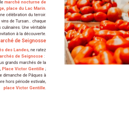
 le
marché nocturne de
ge, place du Lac Marin
.
 célébration du terroir.
 vins de Tursan... chaque
s culinaires. Une véritable
nvitation à la découverte.
arché de Seignosse
és des Landes
, ne ratez
archés de Seignosse
:
plus grands marchés de la
0,
Place Victor Gentille
;
le dimanche de Pâques à
bre hors période estivale,
place Victor Gentille
.