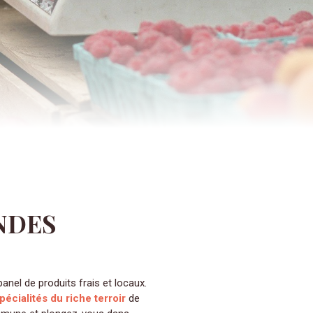
NDES
panel de produits frais et locaux.
écialités du riche terroir
de