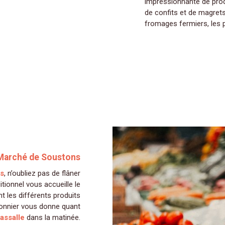
impressionnante de produ
de confits et de magrets
fromages fermiers, les pâ
Marché de Soustons
es
, n’oubliez pas de flâner
tionnel vous accueille le
t les différents produits
onnier vous donne quant
assalle
dans la matinée.