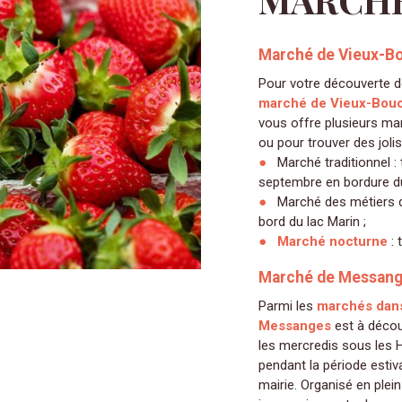
Marché de Vieux-Bo
Pour votre découverte 
marché de Vieux-Bouc
vous offre plusieurs ma
ou pour trouver des joli
Marché traditionnel :
septembre en bordure du
Marché des métiers d’
bord du lac Marin ;
Marché nocturne
: 
Marché de Messan
Parmi les
marchés dans
Messanges
est à découv
les mercredis sous les 
pendant la période estiva
mairie. Organisé en plein