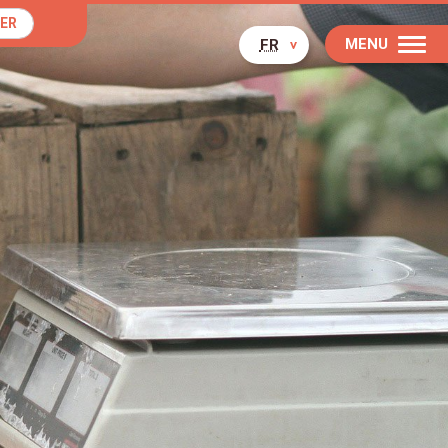
ER
MENU
FR