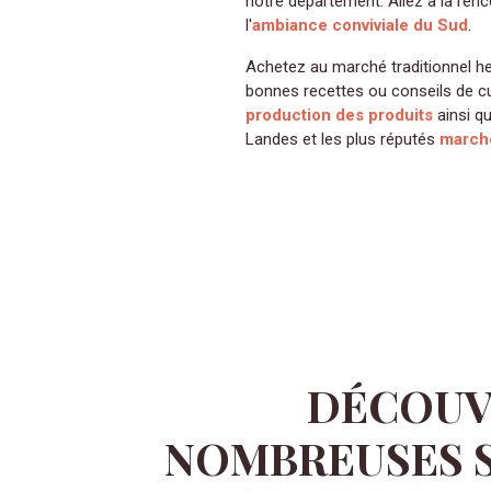
notre département. Allez à la r
l'
ambiance conviviale du Sud
.
Achetez au marché traditionnel hebdomadaire vous permet d'avoir un échange privilégié avec le producteur. Vous pouvez ainsi glaner de
bonnes recettes ou conseils de cu
production des produits
ainsi qu
Landes et les plus réputés
march
DÉCOUV
NOMBREUSES 