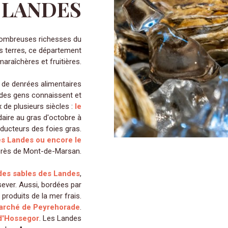
 LANDES
 nombreuses richesses du
s terres, ce département
araîchères et fruitières.
 de denrées alimentaires
t des gens connaissent et
 de plusieurs siècles :
le
daire au gras d'octobre à
ducteurs des foies gras.
es Landes ou encore le
 près de Mont-de-Marsan.
des sables des Landes
,
sever. Aussi, bordées par
 produits de la mer frais.
arché de Peyrehorade
.
 d'Hossegor
. Les Landes