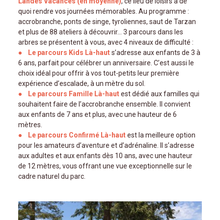
Landes Vacances (en moyenne)
, ce lieu de loisirs a de
quoi rendre vos journées mémorables. Au programme :
accrobranche, ponts de singe, tyroliennes, saut de Tarzan
et plus de 88 ateliers à découvrir… 3 parcours dans les
arbres se présentent à vous, avec 4 niveaux de difficulté :
Le parcours Kids Là-haut
s’adresse aux enfants de 3 à
6 ans, parfait pour célébrer un anniversaire. C’est aussi le
choix idéal pour offrir à vos tout-petits leur première
expérience d’escalade, à un mètre du sol.
Le parcours Famille Là-haut
est dédié aux familles qui
souhaitent faire de l’accrobranche ensemble. Il convient
aux enfants de 7 ans et plus, avec une hauteur de 6
mètres.
Le parcours Confirmé Là-haut
est la meilleure option
pour les amateurs d’aventure et d’adrénaline. Il s’adresse
aux adultes et aux enfants dès 10 ans, avec une hauteur
de 12 mètres, vous offrant une vue exceptionnelle sur le
cadre naturel du parc.