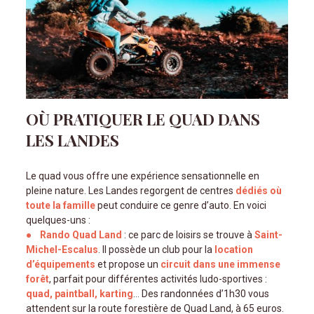
OÙ PRATIQUER LE QUAD DANS
LES LANDES
Le quad vous offre une expérience sensationnelle en
pleine nature. Les Landes regorgent de centres
dédiés où
toute la famille
peut conduire ce genre d’auto. En voici
quelques-uns :
Rando Quad Land
: ce parc de loisirs se trouve à
Saint-
Michel-Escalus
. Il possède un club pour la
location
d’équipements
et propose un
circuit dans une immense
forêt
, parfait pour différentes activités ludo-sportives :
quad, paintball, karting
Des randonnées d’1h30 vous
attendent sur la route forestière de Quad Land, à 65 euros.