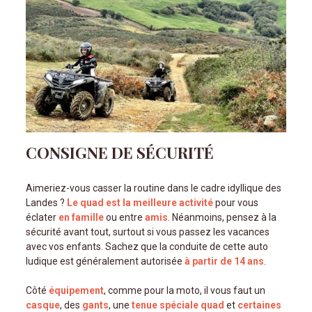
CONSIGNE DE SÉCURITÉ
Aimeriez-vous casser la routine dans le cadre idyllique des
Landes ?
Le quad est la meilleure activité
pour vous
éclater
en famille
ou entre
amis
. Néanmoins, pensez à la
sécurité avant tout, surtout si vous passez les vacances
avec vos enfants. Sachez que la conduite de cette auto
ludique est généralement autorisée
à partir de 14 ans
.
Côté
équipement
, comme pour la moto, il vous faut un
casque
, des
gants
, une
tenue spéciale quad
et
certaines