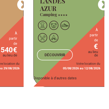
LANDES
AZUR
Camping
★
★
★
★
à
à
partir
partir
de
de
540
au lieu
DÉCOUVRIR
au lieu de
de
re location du
Votre location du
au
29/08/2026
05/08/2026
au
12/08/2026
Disponible à d’autres dates