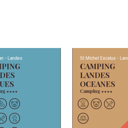
an
Landes
St Michel Escalus
Lan
CAMPING
NDES
LANDES
UES
OCEANES
ing
Camping
★
★
★
★
★
★
★
★