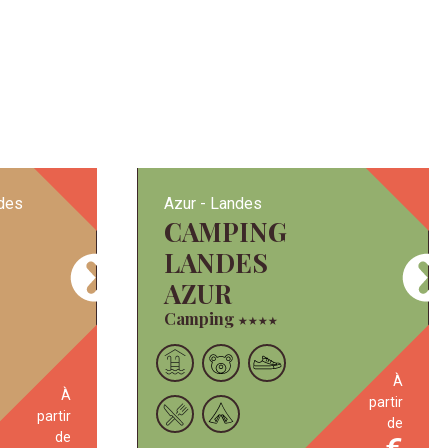
des
Azur
Landes
CAMPING
LANDES
AZUR
Camping
★
★
★
★
à
à
partir
partir
de
de