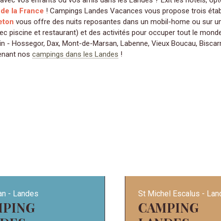
avec vos enfants ou vos amis dans les Landes ? Exit les hôtels, opt
de la France
! Campings Landes Vacances vous propose trois établ
eton
vous offre des nuits reposantes dans un mobil-home ou sur u
ec piscine et restaurant) et des activités pour occuper tout le mond
coin - Hossegor, Dax, Mont-de-Marsan, Labenne, Vieux Boucau, Bisc
enant nos
campings dans les Landes
!
an
Landes
St Michel Escalus
Lan
CAMPING