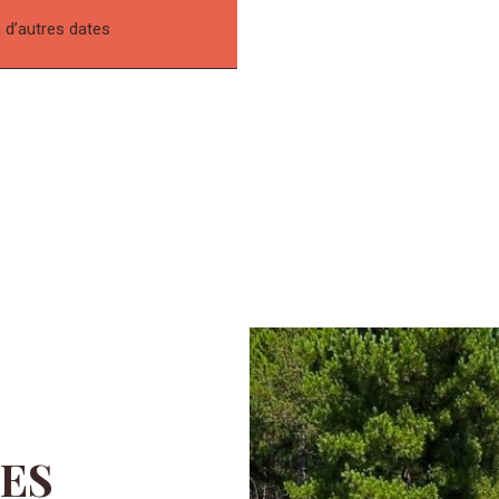
à d’autres dates
ES