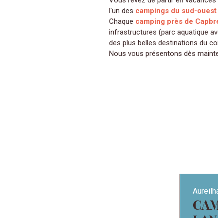
Vous rêvez de partir en vacances 
l'un des
campings du sud-ouest 
Chaque
camping près de Capbr
infrastructures (parc aquatique av
des plus belles destinations du 
Nous vous présentons dès maint
Aureilh
CAMPING