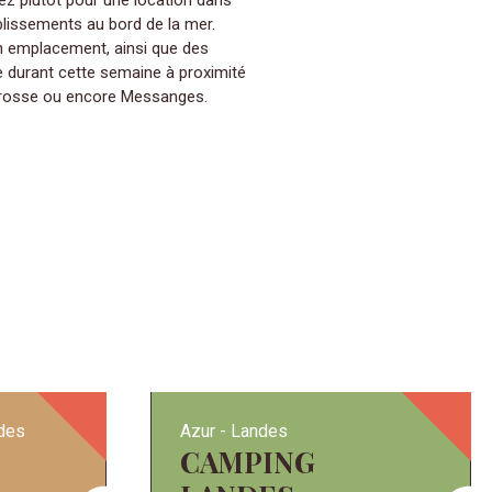
ez plutôt pour une location dans
issements au bord de la mer.
n emplacement, ainsi que des
e durant cette semaine à proximité
arrosse ou encore Messanges.
des
Azur
Landes
CAMPING