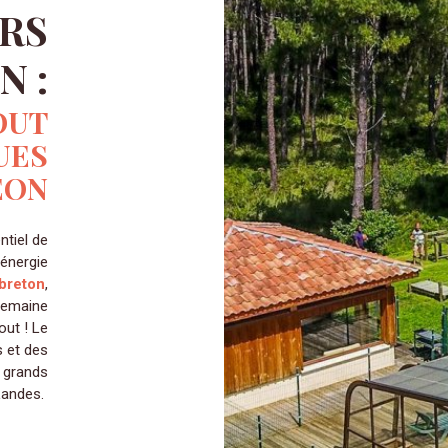
RS
 :
OUT
UES
ÉON
ntiel de
'énergie
breton
,
semaine
out ! Le
 et des
s grands
 Landes.