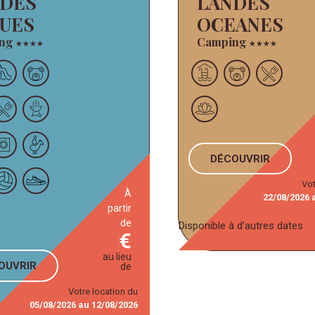
NDES
LANDES
UES
OCEANES
ing
Camping
★
★
★
★
★
★
★
★
DÉCOUVRIR
Vot
à
22/08/2026
partir
de
Disponible à d’autres dates
au lieu
COUVRIR
de
Votre location du
05/08/2026
au
12/08/2026