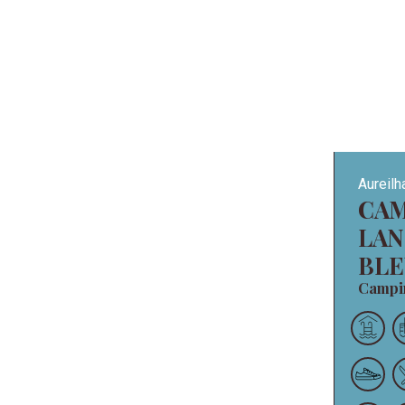
Aureilh
CAMPING
LA
BLE
Camp