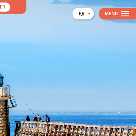
ER
FR
MENU