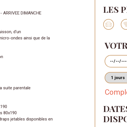
LES 
 - ARRIVEE DIMANCHE
uisson, d'un
micro-ondes ainsi que de la
VOTR
on
Dates
Nombres de
a suite parentale
Comple
DATE
x190
és 80x190
DISP
 draps jetables disponibles en