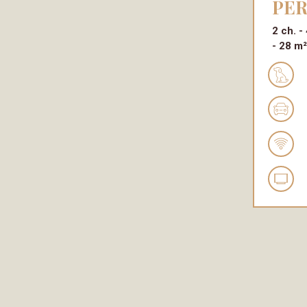
PE
2 ch.
28 m