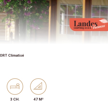
RT Climatisé
3 CH.
47 M²