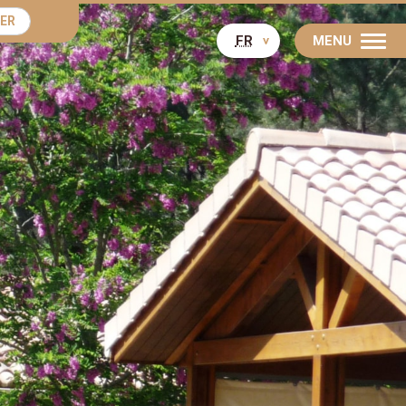
ER
FR
MENU