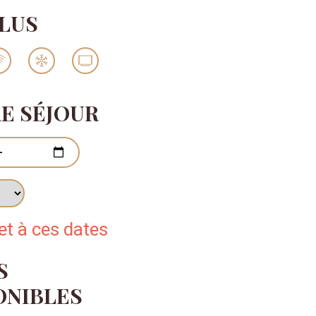
PLUS
E SÉJOUR
 jours
t à ces dates
S
ONIBLES