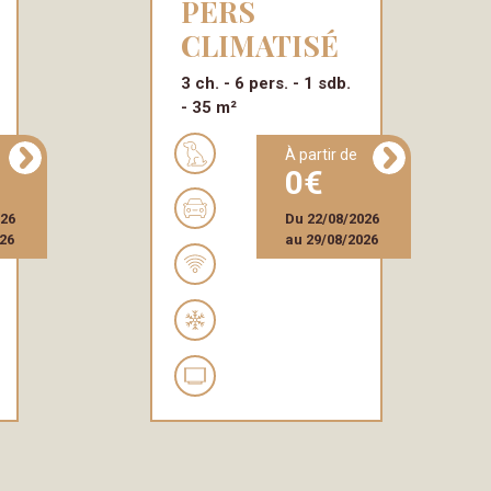
PERS
CLIMATISÉ
3 ch.
6 pers.
1 sdb.
35 m²
à partir de
0
026
Du
22/08/2026
26
au
29/08/2026