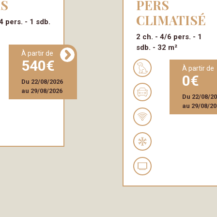
RS
PERS
CLIMATISÉ
4 pers.
1 sdb.
²
2 ch.
4/6 pers.
1
sdb.
32 m²
à partir de
540
à partir de
0
Du
22/08/2026
au
29/08/2026
Du
22/08/2
au
29/08/20