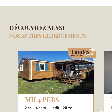
DÉCOUVREZ AUSSI
NOS AUTRES HÉBERGEMENTS
MH 4 PERS
M
2 ch.
4 pers.
1 sdb.
28 m²