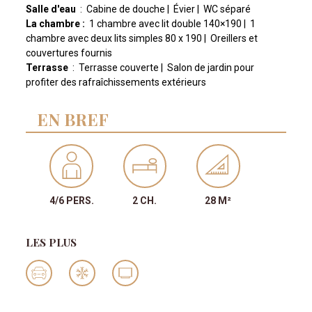
Salle d'eau
:
Cabine de douche |
Évier
|
WC séparé
La chambre :
1 chambre avec lit double 140×190 |
1
chambre avec deux lits simples 80 x 190 |
Oreillers et
couvertures fournis
Terrasse
:
Terrasse couverte |
Salon de jardin pour
profiter des rafraîchissements extérieurs
EN BREF
4/6 PERS.
2 CH.
28 M²
LES PLUS