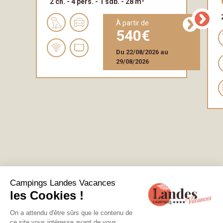
2 ch.
4 pers.
1 sdb.
28 m²
à partir de
540
Du
22/08/2026
au
29/08/2026