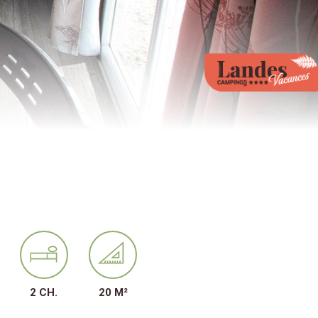
2 CH.
20 M²