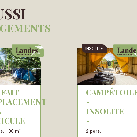
USSI
RGEMENTS
INSOLITE
CAMPÉTOILE
PLACEMENT
-
N
INSOLITE
ICULE
-
rs.
80 m²
2 pers.