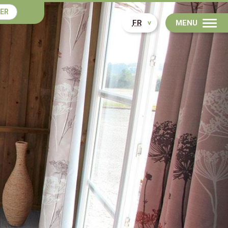
ER
FR
MENU