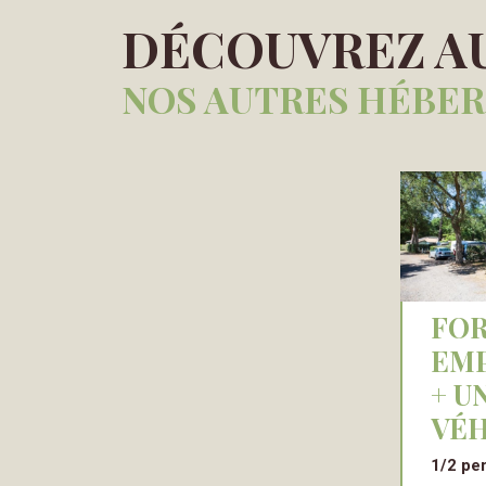
DÉCOUVREZ A
NOS AUTRES HÉBE
FORFAIT
EM
+ U
VÉH
1/2 pe