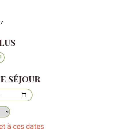
17
PLUS
E SÉJOUR
 jours
t à ces dates