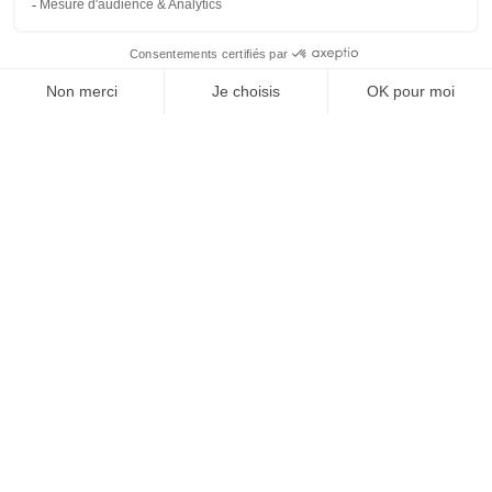
convenu, nous vous assurons cependant que
celle-ci est bien chauffée comme indiqué.
Parfois, la sensation peut varier selon les
journées ou les attentes de chacun. Nous
espérons malgré tout que vous avez passé un
agréable séjour et serions ravis de vous
accueillir de nouveau. Très cordialement,
Claire
Le 23/07/2025
Expérience du 08/06/2025
Publié le 11/06/2025
Avis
Guest Suite
L'intégralité des avis clients de Camping
Landes Azur est gérée par Guest Suite
certifié 'NF Service gestion des avis,
pour la prestation de collecte, prestation
de modération et prestation de
publication' par AFNOR Certification.