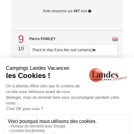
Note moyenne sur
487
avis
9
Pierre FOWLEY
10
Place to stay if you like real camping
Expérience du 24/08/2025
Publié le 27/08/2025
Avis
Guest Suite
8
Hana THEVEL
10
Piscine pas chauffée alors que c est noté sur le
descriptif
Réponse de Camping Landes Azur :
Bonjour, Merci beaucoup pour votre retour et
cette jolie note. Nous sommes désolés que la
température de la piscine ne vous ait pas