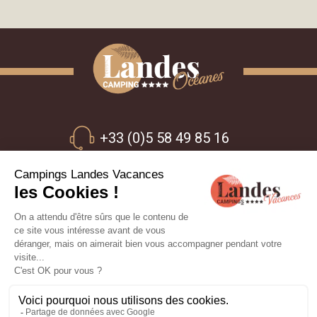
+33 (0)5 58 49 85 16
800 Route de Linxe
40550 - St Michel Escalus - Landes
Join us
ON THE CAMPSITES
OUR STAY IDEAS