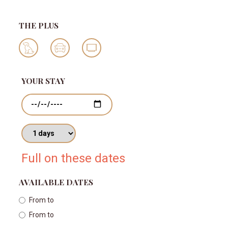
THE PLUS
YOUR STAY
Dates
Number of days
Full on these dates
AVAILABLE DATES
From
to
From
to