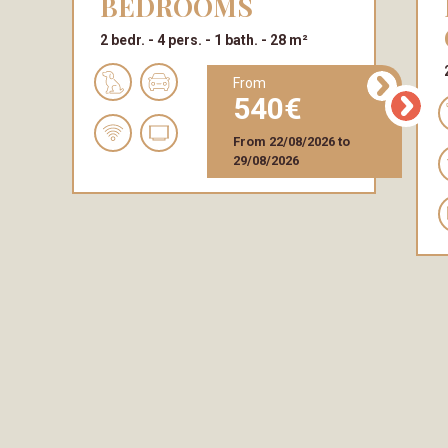
BEDROOMS
2 bedr.
4 pers.
1 bath.
28 m²
from
540
From
22/08/2026
to
29/08/2026