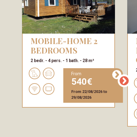
MOBILE-HOME 2
MO
BEDROOMS
2 bedr.
4 pers.
1 bath.
28 m²
from
540
From
22/08/2026
to
29/08/2026