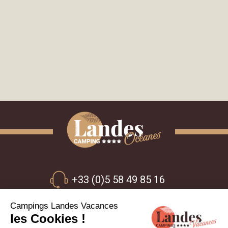
+33 (0)5 58 49 85 16
800 Route de Linxe
40550 - St Michel Escalus - Landes