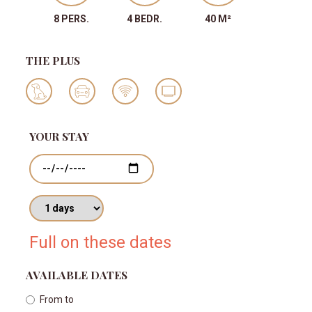
8 PERS.
4 BEDR.
40 M²
THE PLUS
YOUR STAY
Dates
Number of days
Full on these dates
AVAILABLE DATES
From
to