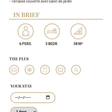
- Terrasse couverte avec salon de jardin
IN BRIEF
6 PERS.
3 BEDR.
38 M²
THE PLUS
YOUR STAY
Dates
Number of days