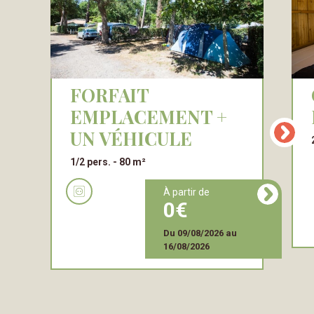
FORFAIT
CA
EMPLACEMENT +
UN VÉHICULE
1/2 pers.
80 m²
à partir de
0
Du
09/08/2026
au
16/08/2026