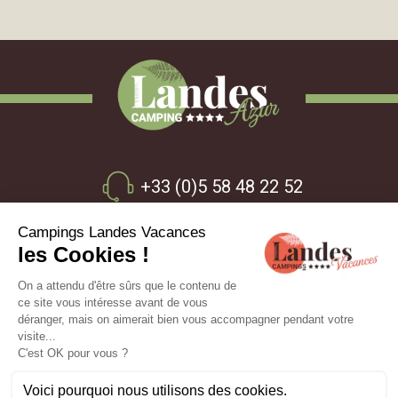
+33 (0)5 58 48 22 52
155 Rue Henri Goalard
40140 - Azur - Landes
Rejoignez-nous
NOS CAMPINGS