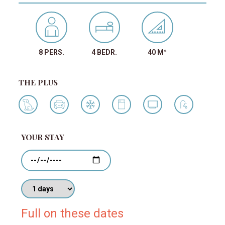
8 PERS.
4 BEDR.
40 M²
THE PLUS
YOUR STAY
Dates
Number of days
Full on these dates