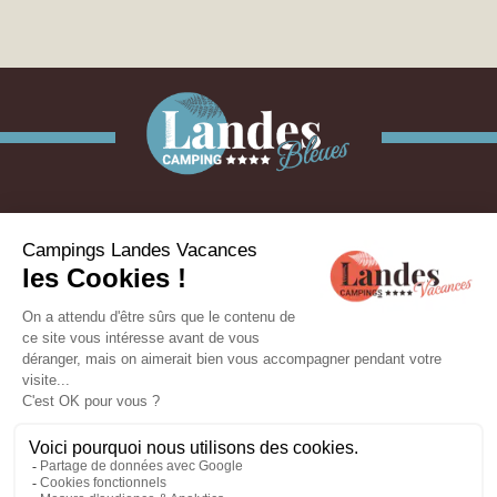
Join us
05 58 09 01 42
295 Route de Castelnau
40200 - Aureilhan - Landes
ON THE CAMPSITES
OUR STAY IDEAS