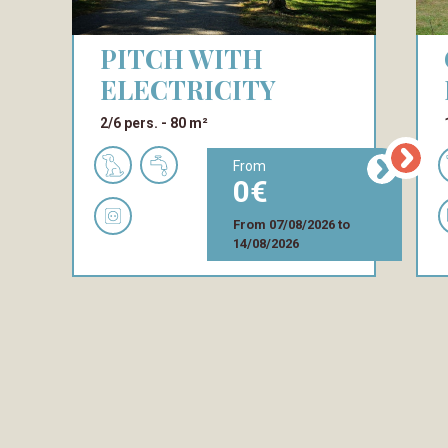
PITCH WITH
COM
ELECTRICITY
2/6 pers.
80 m²
from
0
From
07/08/2026
to
14/08/2026